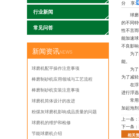
分 享:
行业新闻
球磨机
的不同特
常见问答
性不言而
能加速球
不良影响
新闻资讯
NEWS
为了降
能。
球磨机配平操作注意事项‌
为了消
为了减轻
棒磨制砂机应用领域与工艺流程
在浮选
棒磨制砂机安装注意事项
进行浮选
常用的
球磨机筒体设计的改进
加起泡剂
粉煤灰球磨机影响成品质量的问题
上一条：
球磨机的维护和检修
下一条：
节能球磨机介绍
相关