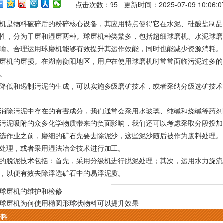
点击次数：
95
更新时间：2025-07-09 10:06
是物料破碎后的粉碎核心设备，其应用特点使得它在水泥、硅酸盐制品
性，分为干磨和湿磨两种。球磨机种类繁多，包括超细球磨机、水泥球磨
喻。合理运用球磨机能够有效提升其运作效能，同时也能减少资源消耗。
磨机的磨损。在湖南衡阳地区，用户在使用球磨机时常常面临污泥过多的
。
低和遏制污泥的生成，可以实施多级磨矿技术，或者采纳分级选矿技术
除污泥中存在的有害成分，我们通常会采用水玻璃、纯碱和烧碱等药剂
污泥吸附的众多化学物质带来的负面影响，我们还可以考虑采取分段投加
作业之前，磨细的矿石先要去除泥沙，这些泥沙随后被作为废料处理。
处理，或者采用湿法冶金技术进行加工。
脱泥技术包括：首先，采用分级机进行脱泥处理；其次，运用水力旋流
，以便有效去除浮选矿石中的易浮泥质。
球磨机的维护和检修
球磨机为何使用椭圆形球状物料可以提升效果
资料