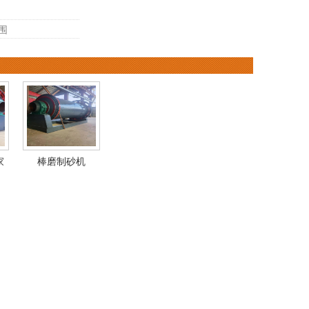
围
家
棒磨制砂机