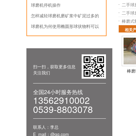
二手球
球磨机停机操作
二手球
怎样减轻球磨机磨矿浆中矿泥过多的
棒磨式
影响
球磨机为何使用椭圆形球状物料可以
相关
提升效果
扫一扫，获取更多信息
棒磨
关注我们
全国24小时服务热线
13562910002
0539-8803078
联系人：李总
E_mail：@qq.com