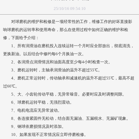
25/10/16 09:54:10
对球磨机的维护和检修是一项经常性的工作，维修工作的好坏直接影
响球磨机的运转率和使用寿命，那么在使用过程中如何正确的维护和检
修，下面给予介绍：
1、所有润滑油在磨机投入连续运转一个月时应全部放出，彻底清洗，
更换新油。以后结合中修约每6个月换油一次。
2、各润滑点润滑情况和油面高度至少每4小时检查一次。
3、磨机运转时，主轴承润滑油的温升不超过55℃。
4、磨机正常运转时，传动轴承和减速机的温升不超过55℃，最高不超
过60℃。
5、大、小齿轮传动平稳，无异常噪音。必要时应及时调整间隙。
6、球磨机运转平稳，无强烈震动。
7、电机电流应无异常波动。
8、各连接紧固件无松动，结合面无漏油、五漏税水、无漏矿现象。
9、钢球依磨损情况及时添加。
10、如果发现不正常情况应立即停磨检修。