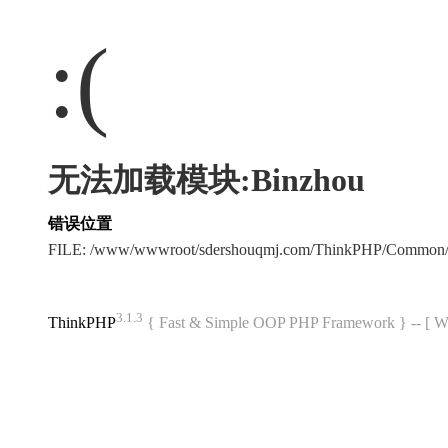
:(
无法加载模块:Binzhou
错误位置
FILE: /www/wwwroot/sdershouqmj.com/ThinkPHP/Common/
3.1.3
ThinkPHP
{ Fast & Simple OOP PHP Framework } -- 