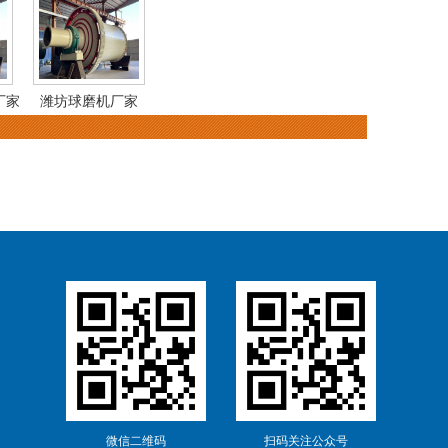
厂家
潍坊球磨机厂家
微信二维码
扫码关注公众号