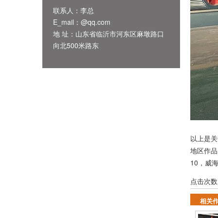
联系人：李总
E_mail：@qq.com
地 址：山东省临沂市河东区麻墩路口
向北500米路东
以上是关
地区作
10
，
威海
点击次数
相关