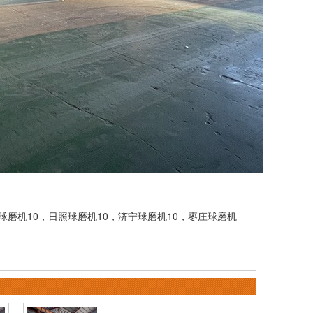
球磨机10
，
日照球磨机10
，
济宁球磨机10
，
枣庄球磨机