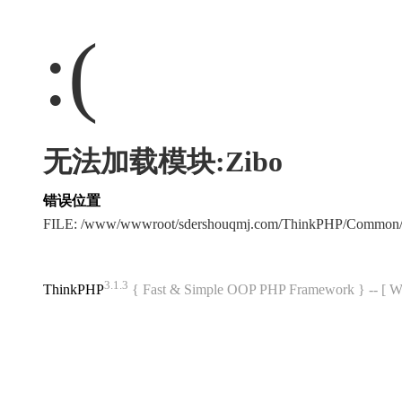
:(
无法加载模块:Zibo
错误位置
FILE: /www/wwwroot/sdershouqmj.com/ThinkPHP/Common/
3.1.3
ThinkPHP
{ Fast & Simple OOP PHP Framework } -- 